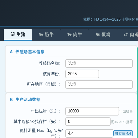
依据：HJ 1434—2025《规模化畜
🐷 生猪
🐄 奶牛
🐂 肉牛
🐔 蛋鸡
🍗 肉
A 养殖场基本信息
养殖场名称：
核算年份：
所在地区（县域）：
B 生产活动数据
年出栏量（头）：
年出栏量
其中母猪/公猪存栏（头）：
按365÷PC折算
氮排泄量 Nex（kg N/头/
推荐值 4.4
年）：