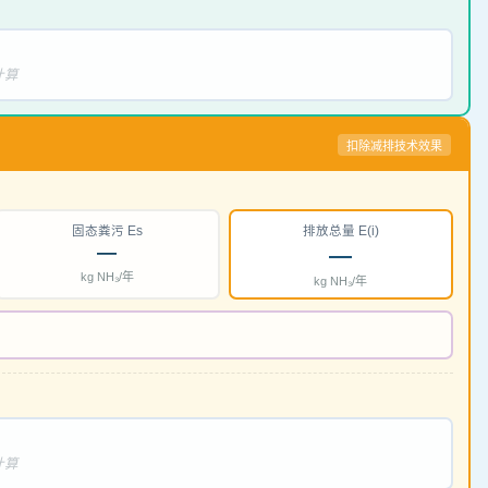
计算
扣除减排技术效果
固态粪污 Es
排放总量 E(i)
—
—
kg NH₃/年
kg NH₃/年
计算