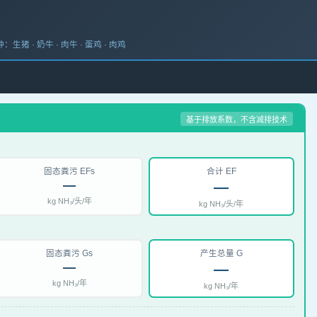
猪 · 奶牛 · 肉牛 · 蛋鸡 · 肉鸡
基于排放系数，不含减排技术
固态粪污 EFs
合计 EF
—
—
kg NH₃/头/年
kg NH₃/头/年
固态粪污 Gs
产生总量 G
—
—
kg NH₃/年
kg NH₃/年