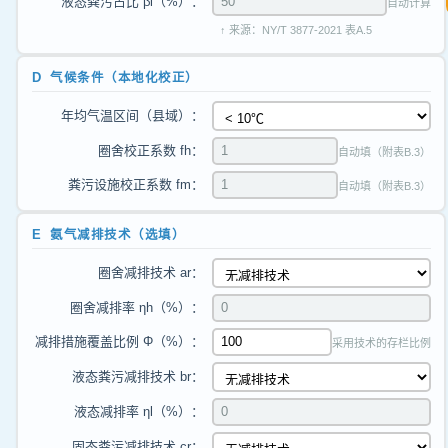
液态粪污占比 βl（%）：
自动计算
↑ 来源：NY/T 3877-2021 表A.5
D 气候条件（本地化校正）
年均气温区间（县域）：
圈舍校正系数 fh：
自动填（附表B.3）
粪污设施校正系数 fm：
自动填（附表B.3）
E 氨气减排技术（选填）
圈舍减排技术 ar：
圈舍减排率 ηh（%）：
减排措施覆盖比例 Φ（%）：
采用技术的存栏比例
液态粪污减排技术 br：
液态减排率 ηl（%）：
固态粪污减排技术 cr：