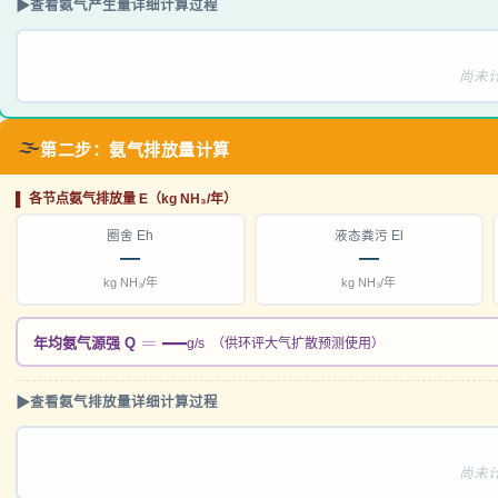
▶
查看氨气产生量详细计算过程
尚未
🌫️
第二步：氨气排放量计算
▌ 各节点氨气排放量 E（kg NH₃/年）
圈舍 Eh
液态粪污 El
—
—
kg NH₃/年
kg NH₃/年
—
＝
年均氨气源强 Q
g/s （供环评大气扩散预测使用）
▶
查看氨气排放量详细计算过程
尚未