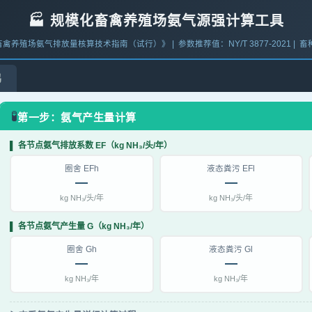
🏭 规模化畜禽养殖场氨气源强计算工具
禽养殖场氨气排放量核算技术指南（试行）》 | 参数推荐值：NY/T 3877-2021 | 畜种：生
鸡
🧪
第一步：氨气产生量计算
▌ 各节点氨气排放系数 EF（kg NH₃/头/年）
圈舍 EFh
液态粪污 EFl
—
—
kg NH₃/头/年
kg NH₃/头/年
▌ 各节点氨气产生量 G（kg NH₃/年）
圈舍 Gh
液态粪污 Gl
—
—
kg NH₃/年
kg NH₃/年