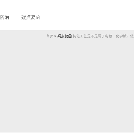
防治
疑点复函
首页
>
疑点复函
钝化工艺是不是属于电镀、化学镀？做