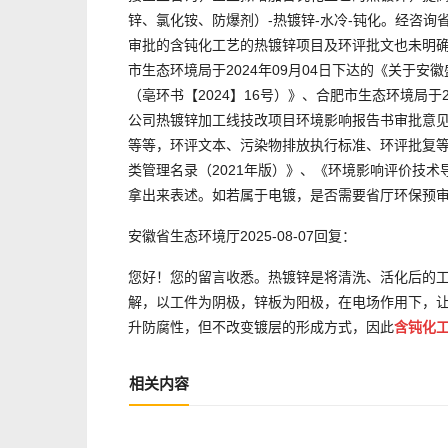
锌、氯化铵、防爆剂）-热镀锌-水冷-钝化。经咨
审批的含钝化工艺的热镀锌项目及环评批文也未明
市生态环境局于2024年09月04日下达的《关于
（亳环书【2024】16号）》、合肥市生态环境局于
公司热镀锌加工线技改项目环境影响报告书审批意见
等等，环评文本、污染物排放执行标准、环评批复
类管理名录（2021年版）》、《环境影响评价技术导则
拿出来表述。如若属于电镀，是否需要省厅环保预
安徽省生态环境厅2025-08-07回复：
您好！您的留言收悉。热镀锌是将清洗、活化后的
解，以工件为阴极，锌板为阳极，在电场作用下，
升防腐性，但不改变镀层的形成方式，因此
含钝化
相关内容