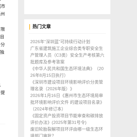
城市
亳州
热门文章
有限
项目
2026年“深圳蓝”可持续行动计划
价分
广东省建筑施工企业综合类专职安全生
单独
产管理人员（C3类）安全生产考核第六
批题库及参考答案
《中华人民共和国生态环境法典》（20
26年8月15日执行）
《深圳市建设项目环境影响评价分类管
电
理名录（2026年版）》
于提
2026年1月16日《惠州市生态环境局审
批环境影响评价文件 的建设项目名录》
（2024年修订本）
《固定资产投资项目节能审查和碳排放
评价办法》(2025年第31号令)
废旧轮胎裂解项目环评由哪一级生态环
境部门审批？