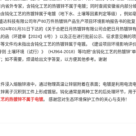
询省内省外专家，含钝化工艺的热镀锌不属于电镀；同时查阅安徽省内部分
确含钝化工艺的热镀锌属于电镀（地下水、土壤等因素判定等级），例如
安徽盛达科技有限公司年产80万件热镀锌产品生产项目环境影响报告书的批复
2024年01月31日下达的《关于合肥日月热镀锌有限公司合肥日月热镀锌
的函（环建审【2024】6号）》以及正在进行批前公示、征求意见稿的
等等文件均未指出含钝化工艺的热镀锌属于电镀。《建设项目环境影响评
 土壤环境（试行）》（HJ964-2018）等均把“含钝化工艺的热镀锌”
审；如不需要，烦请给出文字答复，以方便其他参考。谢谢
工件浸入熔融锌液中，通过物理高温让锌层附着在表面；电镀是利用电流
让锌离子沉积到工件上形成镀层。钝化通常是两种工艺的后处理环节，用
工艺的热镀锌不属于电镀
。 感谢您对生态环境保护工作的关心与支持！