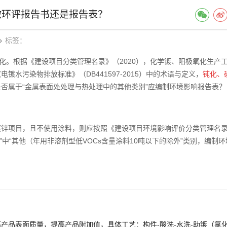
做环评报告书还是报告表？
标签：
化。根据《建设项目分类管理名录》（2020），化学镀、阳极氧化生产
水污染物排放标准》（DB441597-2015）中的术语与定义，
钝化、
否属于“金属表面处处理与热处理中的其他类别”应编制环境影响报告表？
镀锌项目，且不使用涂料，则应按照《建设项目环境影响评价分类管理名
工”中“其他（年用非溶剂型低VOCs含量涂料10吨以下的除外”类别，编制环
产品表面质量，提高产品附加值，具体工艺：构件-酸洗-水洗-助镀（氯