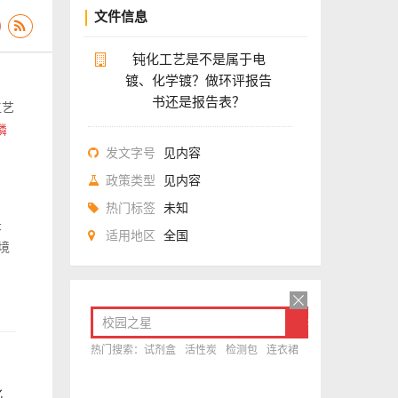
文件信息
钝化工艺是不是属于电
镀、化学镀？做环评报告
书还是报告表？
工艺
磷
发文字号
见内容
政策类型
见内容
热门标签
未知
录
适用地区
全国
境
化