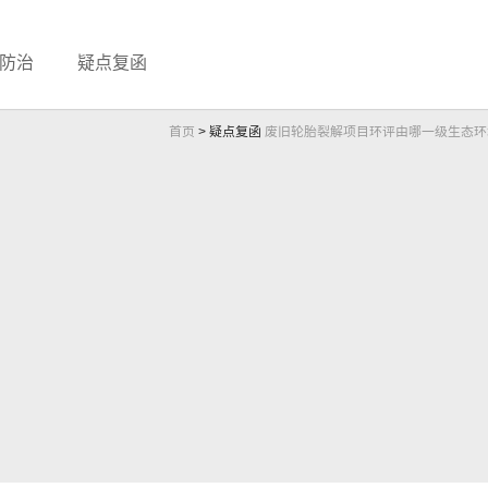
防治
疑点复函
首页
>
疑点复函
废旧轮胎裂解项目环评由哪一级生态环